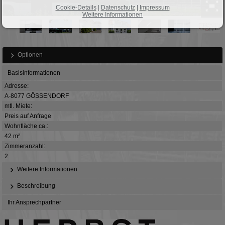
Cookie-Details
|
Datenschutz
|
Impressum
Weitere Informationen
Optionen
Basisinformationen
Adresse:
A-8077 GÖSSENDORF
mtl. Miete:
Preis auf Anfrage
Wohnfläche ca.:
42 m²
Zimmeranzahl:
2
Weitere Informationen
Beschreibung
Ihr Ansprechpartner